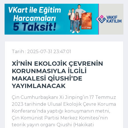
Tarih : 2025-07-31 23:47:01
XI’NIN EKOLOJIK ÇEVRENIN
KORUNMASIYLA ILGILI
MAKALESI QIUSHI’DE
YAYIMLANACAK
Çin Cumhurbaşkanı Xi Jinping’in 17 Temmuz
2023 tarihinde Ulusal Ekolojik Çevre Koruma
Konferansı’nda yaptığı konuşmanın metni,
Çin Komünist Partisi Merkez Komitesi’nin
teorik yayın organı Qiushi (Hakikati