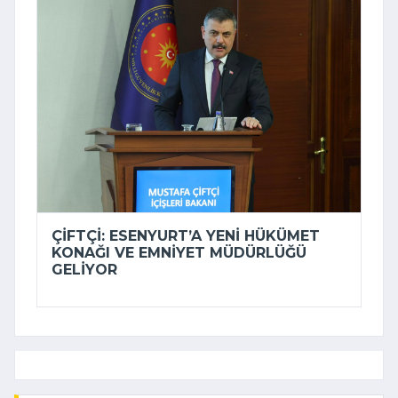
ÇIFTÇI: ESENYURT’A YENI HÜKÜMET
KONAĞI VE EMNIYET MÜDÜRLÜĞÜ
GELIYOR