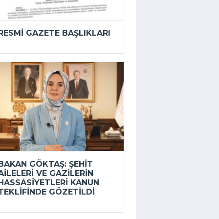
RESMI GAZETE BAŞLIKLARI
BAKAN GÖKTAŞ: ŞEHIT
AILELERI VE GAZILERIN
HASSASIYETLERI KANUN
TEKLIFINDE GÖZETILDI