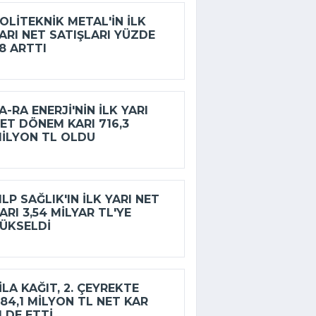
OLITEKNIK METAL'IN ILK
ARI NET SATIŞLARI YÜZDE
8 ARTTI
A-RA ENERJI'NIN ILK YARI
ET DÖNEM KARI 716,3
ILYON TL OLDU
LP SAĞLIK'IN ILK YARI NET
ARI 3,54 MILYAR TL'YE
ÜKSELDI
ILA KAĞIT, 2. ÇEYREKTE
84,1 MILYON TL NET KAR
LDE ETTI