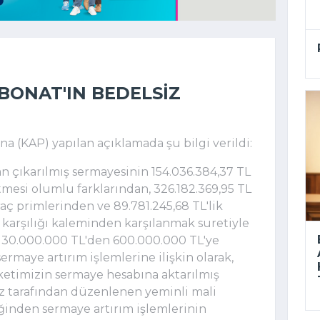
ONAT'IN BEDELSIZ
(KAP) yapılan açıklamada şu bilgi verildi:
an çıkarılmış sermayesinin 154.036.384,37 TL
mesi olumlu farklarından, 326.182.369,95 TL
raç primlerinden ve 89.781.245,68 TL'lik
 karşılığı kaleminden karşılanmak suretiyle
k 30.000.000 TL'den 600.000.000 TL'ye
sermaye artırım işlemlerine ilişkin olarak,
rketimizin sermaye hesabına aktarılmış
 tarafından düzenlenen yeminli mali
iğinden sermaye artırım işlemlerinin