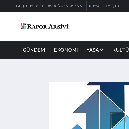
Bugünün Tarihi : 06/08/2026 06:33:53
Künye
İletişim
GÜNDEM
EKONOMI
YAŞAM
KÜLTÜ