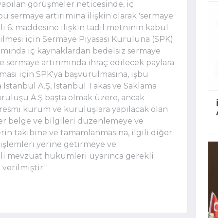
yapılan görüşmeler neticesinde, iç
u sermaye artırımına ilişkin olarak 'sermaye
klı 6. maddesine ilişkin tadil metninin kabul
lmesi için Sermaye Piyasası Kuruluna (SPK)
amında iç kaynaklardan bedelsiz sermaye
ve sermaye artırımında ihraç edilecek paylara
nması için SPK'ya başvurulmasına, işbu
a İstanbul A.Ş, İstanbul Takas ve Saklama
uruluşu A.Ş başta olmak üzere, ancak
m resmi kurum ve kuruluşlara yapılacak olan
er belge ve bilgileri düzenlemeye ve
rin takibine ve tamamlanmasına, ilgili diğer
işlemleri yerine getirmeye ve
gili mevzuat hükümleri uyarınca gerekli
erilmiştir.''