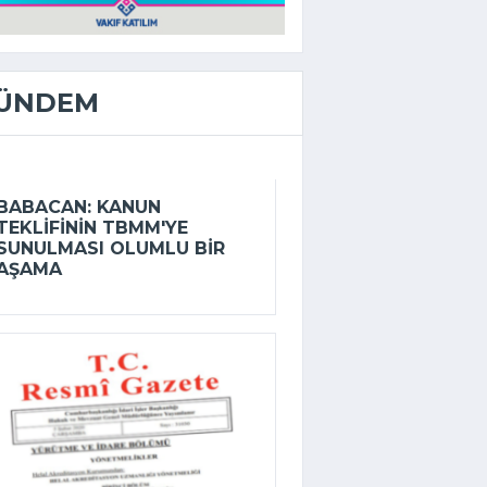
ÜNDEM
BABACAN: KANUN
TEKLIFININ TBMM'YE
SUNULMASI OLUMLU BIR
AŞAMA