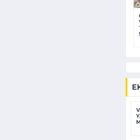
E
V
Y
M