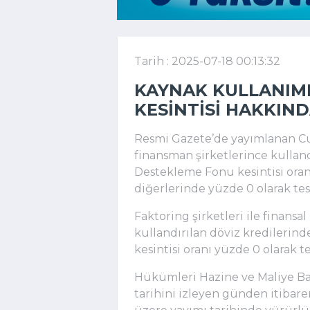
Tarih : 2025-07-18 00:13:32
KAYNAK KULLANIM
KESINTISI HAKKIN
Resmi Gazete’de yayımlanan Cu
finansman şirketlerince kullan
Destekleme Fonu kesintisi oranı
diğerlerinde yüzde 0 olarak tesp
Faktoring şirketleri ile finansa
kullandırılan döviz kredileri
kesintisi oranı yüzde 0 olarak te
Hükümleri Hazine ve Maliye Bak
tarihini izleyen günden itibar