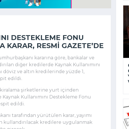
INI DESTEKLEME FONU
DA KARAR, RESMI GAZETE’DE
mhurbaşkanı kararına göre, bankalar ve
dırılan diğer kredilerde Kaynak Kullanımını
 döviz ve altın kredilerinde yüzde 1,
it edildi.
l kiralama şirketlerine yurt içinden
nde Kaynak Kullanımını Destekleme Fonu
spit edildi.
anı tarafından yürütülen karar, yayımı
en kullandırılacak kredilere uygulanmak