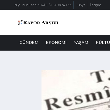
Bugünün Tarihi : 07/08/2026 06:49:33
Künye
İletişim
GÜNDEM
EKONOMI
YAŞAM
KÜLTÜ