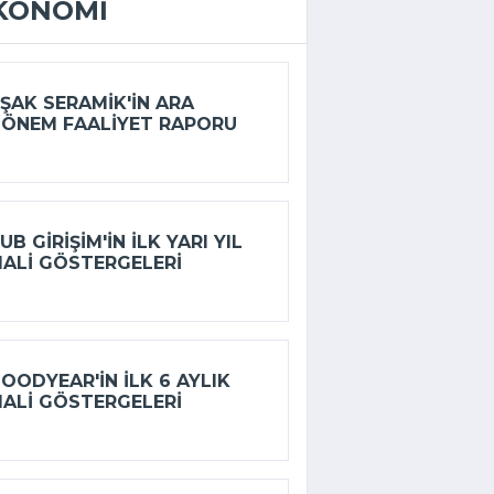
KONOMI
ŞAK SERAMIK'IN ARA
ÖNEM FAALIYET RAPORU
UB GIRIŞIM'IN ILK YARI YIL
ALI GÖSTERGELERI
OODYEAR'IN ILK 6 AYLIK
ALI GÖSTERGELERI