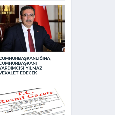
CUMHURBAŞKANLIĞINA,
CUMHURBAŞKANI
YARDIMCISI YILMAZ
VEKALET EDECEK