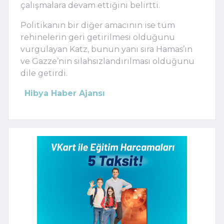
çalışmalara devam ettiğini belirtti.
Politikanın bir diğer amacının ise tüm
rehinelerin geri getirilmesi olduğunu
vurgulayan Katz, bunun yanı sıra Hamas’ın
ve Gazze’nin silahsızlandırılması olduğunu
dile getirdi.
Hibya Haber Ajansı