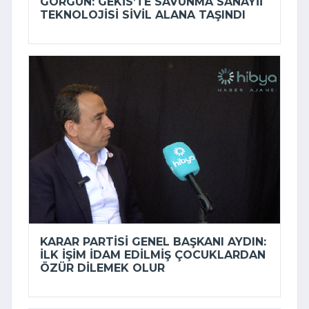
GÖRGÜN: GEKİS’TE SAVUNMA SANAYII
TEKNOLOJISI SIVIL ALANA TAŞINDI
KARAR PARTISI GENEL BAŞKANI AYDIN:
İLK IŞIM IDAM EDILMIŞ ÇOCUKLARDAN
ÖZÜR DILEMEK OLUR