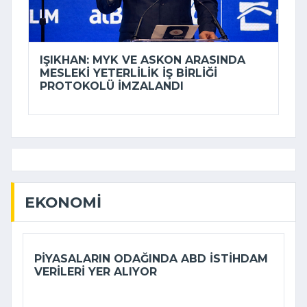
IŞIKHAN: MYK VE ASKON ARASINDA
MESLEKI YETERLILIK IŞ BIRLIĞI
PROTOKOLÜ IMZALANDI
EKONOMI
PIYASALARIN ODAĞINDA ABD ISTIHDAM
VERILERI YER ALIYOR