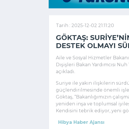
Tarih : 2025-12-02 21:11:20
GÖKTAŞ: SURIYE’NI
DESTEK OLMAYI S
Aile ve Sosyal Hizmetler Bakan
Dışişleri Bakan Yardımcısı Nuh Y
açıkladı.
Suriye ile yakın ilişkilerin sür
güçlendirilmesinde önemli işle
Göktaş, “Bakanlığımızın çalışm
yeniden inşa ve toplumsal iyil
Kendisini tebrik ediyor, yeni gö
Hibya Haber Ajansı