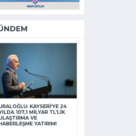
ÜNDEM
URALOĞLU: KAYSERI’YE 24
YILDA 107,1 MILYAR TL’LIK
ULAŞTIRMA VE
HABERLEŞME YATIRIMI