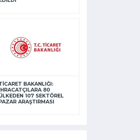
EDILDI
TICARET BAKANLIĞI:
İHRACATÇILARA 80
ÜLKEDEN 107 SEKTÖREL
PAZAR ARAŞTIRMASI