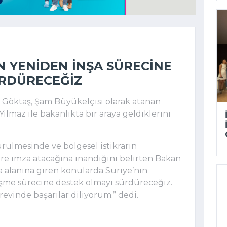
N YENIDEN INŞA SÜRECINE
ÜRDÜRECEĞIZ
ı Göktaş, Şam Büyükelçisi olarak atanan
ılmaz ile bakanlıkta bir araya geldiklerini
dürülmesinde ve bölgesel istikrarın
re imza atacağına inandığını belirten Bakan
a alanına giren konularda Suriye’nin
eşme sürecine destek olmayı sürdüreceğiz.
revinde başarılar diliyorum.” dedi.