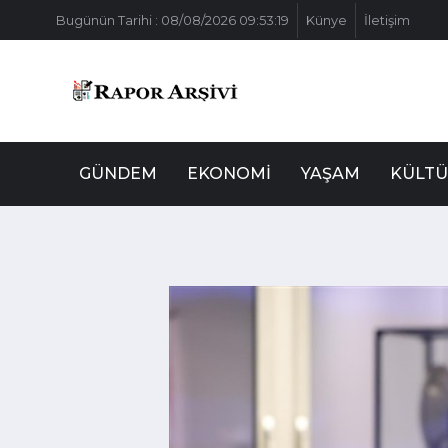
Bugünün Tarihi : 08/08/2026 09:53:19
Künye
İletişim
GÜNDEM
EKONOMI
YAŞAM
KÜLTÜ