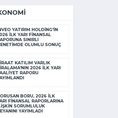
KONOMI
NVEO YATIRIM HOLDING'IN
026 ILK YARI FINANSAL
APORUNA SINIRLI
ENETIMDE OLUMLU SONUÇ
IRAAT KATILIM VARLIK
IRALAMA'NIN 2026 ILK YARI
AALIYET RAPORU
AYIMLANDI
ORUSAN BORU, 2026 ILK
ARI FINANSAL RAPORLARINA
LIŞKIN SORUMLULUK
EYANINI YAYIMLADI