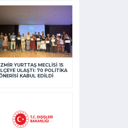
İZMIR YURTTAŞ MECLISI 15
ILÇEYE ULAŞTI: 70 POLITIKA
ÖNERISI KABUL EDILDI