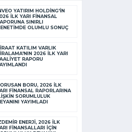
NVEO YATIRIM HOLDING'IN
026 ILK YARI FINANSAL
APORUNA SINIRLI
ENETIMDE OLUMLU SONUÇ
IRAAT KATILIM VARLIK
IRALAMA'NIN 2026 ILK YARI
AALIYET RAPORU
AYIMLANDI
ORUSAN BORU, 2026 ILK
ARI FINANSAL RAPORLARINA
LIŞKIN SORUMLULUK
EYANINI YAYIMLADI
ZDEMİR ENERJI, 2026 ILK
ARI FINANSALLARI IÇIN