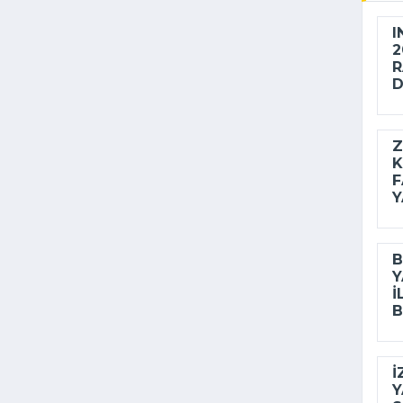
I
2
R
D
Z
K
F
Y
B
Y
I
B
İ
Y