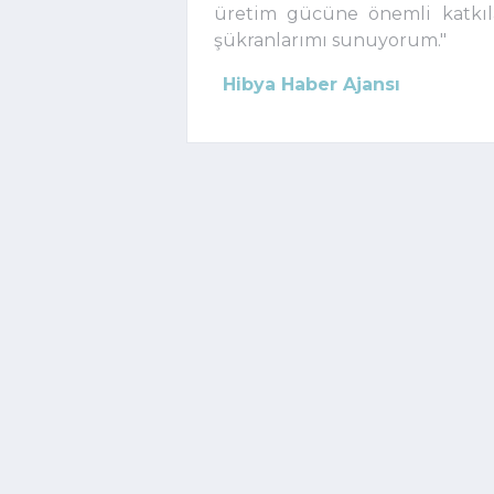
üretim gücüne önemli katkıla
şükranlarımı sunuyorum."
Hibya Haber Ajansı