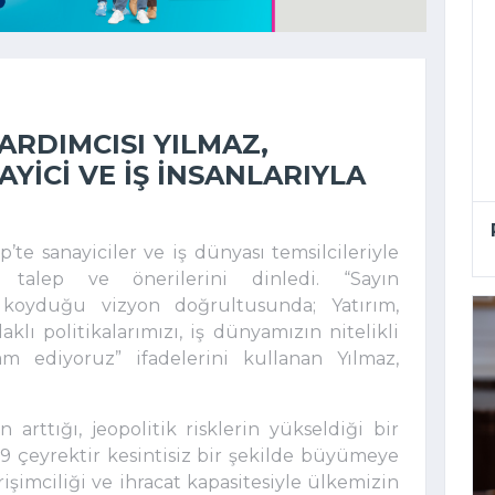
RDIMCISI YILMAZ,
YICI VE IŞ INSANLARIYLA
te sanayiciler ve iş dünyası temsilcileriyle
 talep ve önerilerini dinledi. “Sayın
koyduğu vizyon doğrultusunda; Yatırım,
klı politikalarımızı, iş dünyamızın nitelikli
m ediyoruz” ifadelerini kullanan Yılmaz,
n arttığı, jeopolitik risklerin yükseldiği bir
 çeyrektir kesintisiz bir şekilde büyümeye
işimciliği ve ihracat kapasitesiyle ülkemizin