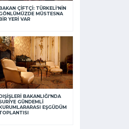
BAKAN ÇIFTÇI: TÜRKELI’NIN
GÖNLÜMÜZDE MÜSTESNA
BIR YERI VAR
DIŞIŞLERI BAKANLIĞI'NDA
SURIYE GÜNDEMLI
KURUMLARARASI EŞGÜDÜM
TOPLANTISI