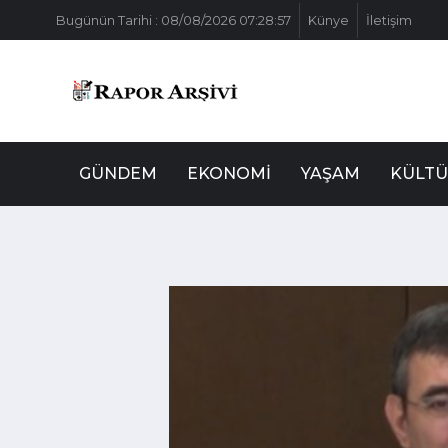
Bugünün Tarihi : 08/08/2026 07:28:57
Künye
İletişim
GÜNDEM
EKONOMI
YAŞAM
KÜLTÜ