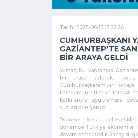
Tarih : 2025-06-13 17:32:26
CUMHURBAŞKANI YA
GAZIANTEP’TE SANA
BIR ARAYA GELDI
Yılmaz, bu kapsamda Gaziantep’
bir araya gelerek, görüş,
Cumhurbaşkanımızın ortaya 
istihdam, üretim ve ihracat oda
katkılarıyla uygulamaya deva
şunları dile getirdi:
“Küresel ölçekte belirsizlikleri
dönemde Türkiye ekonomisi, 19
devam etmektedir. Sanayisi, gir