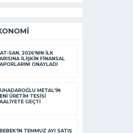
KONOMI
AT-SAN, 2026'NIN ILK
ARISINA ILIŞKIN FINANSAL
APORLARINI ONAYLADI
UHADAROĞLU METAL'IN
ENI ÜRETIM TESISI
AALIYETE GEÇTI
BEBEK'IN TEMMUZ AYI SATIŞ