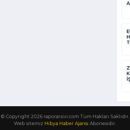
A
E
H
Z
K
I
© Copyright 2026 raporarsivi.com Tüm Hakları Saklıdır.
Web sitemiz
Hibya Haber Ajansı
Abonesidir.