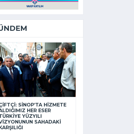
ÜNDEM
ÇIFTÇI: SINOP’TA HIZMETE
ALDIĞIMIZ HER ESER
TÜRKIYE YÜZYILI
VIZYONUNUN SAHADAKI
KARŞILIĞI