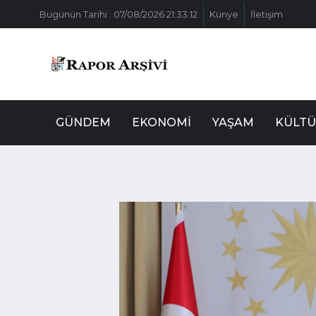
Bugünün Tarihi : 07/08/2026 21:33:12
Künye
İletişim
GÜNDEM
EKONOMI
YAŞAM
KÜLTÜ