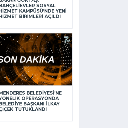
BAKAN GÖKTAŞ:
BAHÇELIEVLER SOSYAL
HIZMET KAMPÜSÜ'NDE YENI
HIZMET BIRIMLERI AÇILDI
MENDERES BELEDIYESI’NE
YÖNELIK OPERASYONDA
BELEDIYE BAŞKANI İLKAY
ÇIÇEK TUTUKLANDI