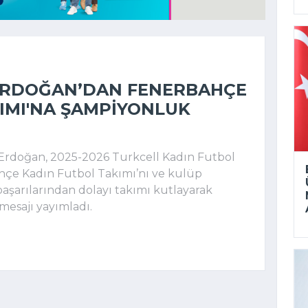
ERDOĞAN’DAN FENERBAHÇE
IMI'NA ŞAMPIYONLUK
 Erdoğan
, 2025-2026
Turkcell Kadın Futbol
hçe Kadın Futbol Takımı
’nı ve kulüp
başarılarından dolayı takımı kutlayarak
mesajı yayımladı.